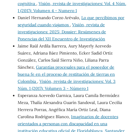
cognitiva
,
Visión, revista de investigaciones: Vol. 4 Núm.
1 (2017): Volumen 4 - Numero 1
Daniel Hernando Corzo Arévalo,
Lo que percibimos por
seguridad cuando viajamos
,
Visión, revista de
investigaciones: 2025: Dossier: Resúmenes de
Ponencias del XII Encuentro de Investigación
Jaime Raúl Ardila Barrera, Aury Mayerly Acevedo
Suárez, Adriana Báez Pimiento, Ecker Sadid Ortíz
González, Carlos Saúl Sierra Niño, Liliana Parra
Sánchez,
Garantías procesales para el poseedor de
buena fe en el proceso de restitución de tierras en
Colombia
,
Visión, revista de investigaciones: Vol. 3
Núm. 1 (2017): Volumen 3 - Número 1
Esperanza Acevedo Garnica, Laura Camila Bermúdez
Meza, Thalía Alexandra Guarín Sandoval, Laura Cecilia
Herrera Porras, Angélica María Ortiz Leal, Diana
Carolina Rodríguez Blanco,
Imaginarios de docentes
orientados a personas con discapacidad en una
institución educativa oficial de Floridablanca, Santander