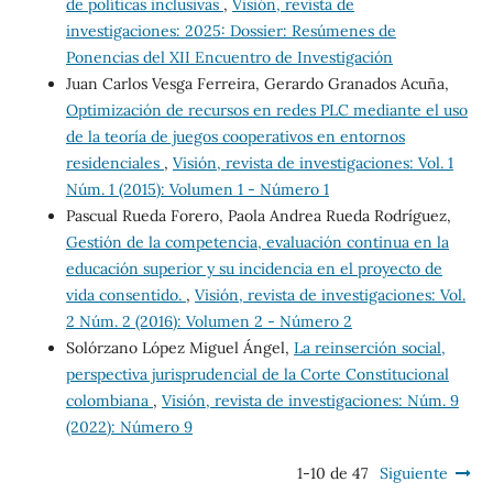
de políticas inclusivas
,
Visión, revista de
investigaciones: 2025: Dossier: Resúmenes de
Ponencias del XII Encuentro de Investigación
Juan Carlos Vesga Ferreira, Gerardo Granados Acuña,
Optimización de recursos en redes PLC mediante el uso
de la teoría de juegos cooperativos en entornos
residenciales
,
Visión, revista de investigaciones: Vol. 1
Núm. 1 (2015): Volumen 1 - Número 1
Pascual Rueda Forero, Paola Andrea Rueda Rodríguez,
Gestión de la competencia, evaluación continua en la
educación superior y su incidencia en el proyecto de
vida consentido.
,
Visión, revista de investigaciones: Vol.
2 Núm. 2 (2016): Volumen 2 - Número 2
Solórzano López Miguel Ángel,
La reinserción social,
perspectiva jurisprudencial de la Corte Constitucional
colombiana
,
Visión, revista de investigaciones: Núm. 9
(2022): Número 9
1-10 de 47
Siguiente