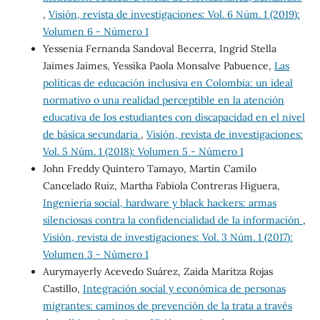
,
Visión, revista de investigaciones: Vol. 6 Núm. 1 (2019):
Volumen 6 - Número 1
Yessenia Fernanda Sandoval Becerra, Ingrid Stella
Jaimes Jaimes, Yessika Paola Monsalve Pabuence,
Las
políticas de educación inclusiva en Colombia: un ideal
normativo o una realidad perceptible en la atención
educativa de los estudiantes con discapacidad en el nivel
de básica secundaria
,
Visión, revista de investigaciones:
Vol. 5 Núm. 1 (2018): Volumen 5 - Número 1
John Freddy Quintero Tamayo, Martin Camilo
Cancelado Ruiz, Martha Fabiola Contreras Higuera,
Ingeniería social, hardware y black hackers: armas
silenciosas contra la confidencialidad de la información
,
Visión, revista de investigaciones: Vol. 3 Núm. 1 (2017):
Volumen 3 - Número 1
Aurymayerly Acevedo Suárez, Zaida Maritza Rojas
Castillo,
Integración social y económica de personas
migrantes: caminos de prevención de la trata a través