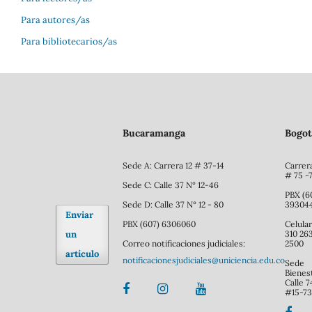
Para autores/as
Para bibliotecarios/as
Bucaramanga
Bogot
Sede A: Carrera 12 # 37-14
Carrer
# 75 -
Sede C: Calle 37 N° 12-46
PBX (6
Sede D: Calle 37 N° 12 - 80
39304
Enviar
PBX (607) 6306060
Celular
un
310 26
Correo notificaciones judiciales:
2500
artículo
notificacionesjudiciales@uniciencia.edu.co
Sede
Bienes
Calle 7
#15-7